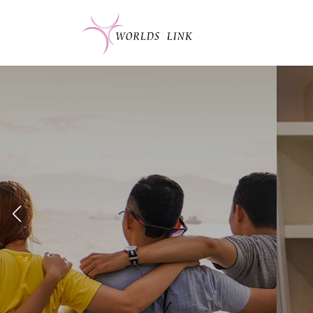
コ
ナ
ン
ビ
テ
ゲ
ン
ー
ツ
シ
へ
ョ
ス
ン
キ
に
ッ
移
プ
動