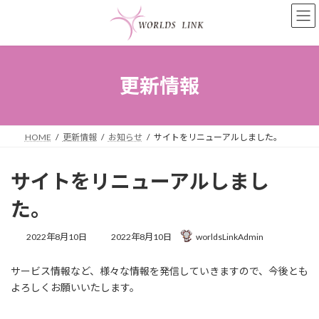
コ
ナ
ン
ビ
テ
ゲ
ン
ー
ツ
シ
へ
ョ
更新情報
ス
ン
キ
に
ッ
移
プ
動
HOME
更新情報
お知らせ
サイトをリニューアルしました。
サイトをリニューアルしまし
た。
最
2022年8月10日
2022年8月10日
worldsLinkAdmin
終
更
サービス情報など、様々な情報を発信していきますので、今後とも
新
日
よろしくお願いいたします。
時
: